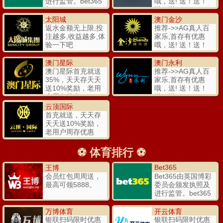
极的事情是我观看了所有我真正需要观看的比赛。赫罗纳将于
1日（韩国时间）与皇马进行联赛第8轮比赛。目前，赫罗纳
（19分）与皇马（18分）的积分差距仅为1分。皇马有望占据
上风，但如果赫罗纳连追上皇马，最初的风波也不太可能轻易
平息。
上一篇：
西甲历史上独特的三支从未降级的球队
下一篇：
西甲赫罗纳vs塞维利亚前瞻分析 赫罗纳进攻火力
Copyright © 2002-2023 立即博真人信誉买球网站 版权所有